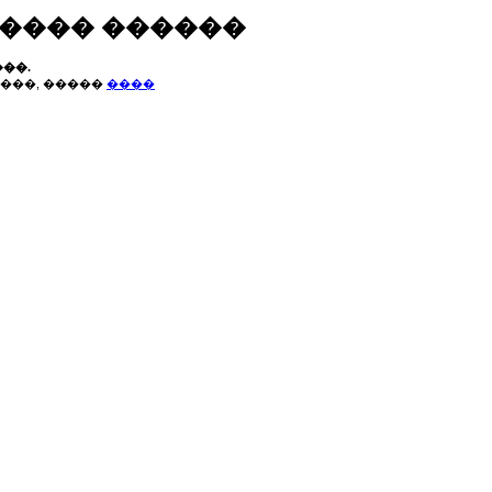
����� ������
��.
���, �����
����