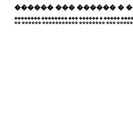
������ ��� ������ � 
�������� �������� ��� ������ � ����� ����
�� ������ ����������� �������� ��� �����