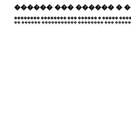
������ ��� ������ � 
�������� �������� ��� ������ � ����� ����
�� ������ ����������� �������� ��� �����