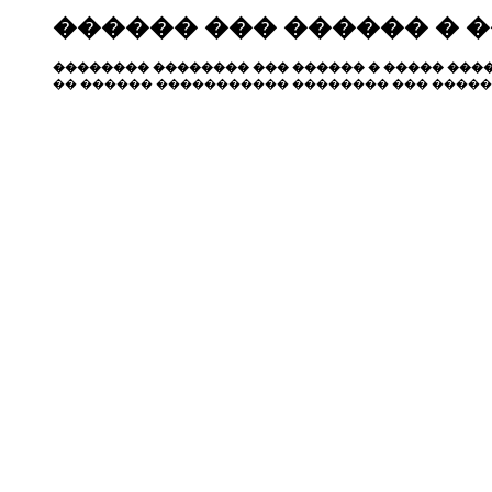
������ ��� ������ � 
�������� �������� ��� ������ � ����� ����
�� ������ ����������� �������� ��� �����