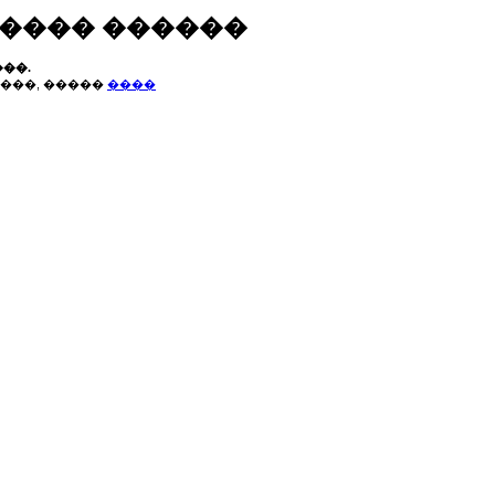
����� ������
��.
���, �����
����