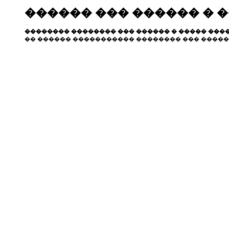
������ ��� ������ � 
�������� �������� ��� ������ � ����� ����
�� ������ ����������� �������� ��� �����