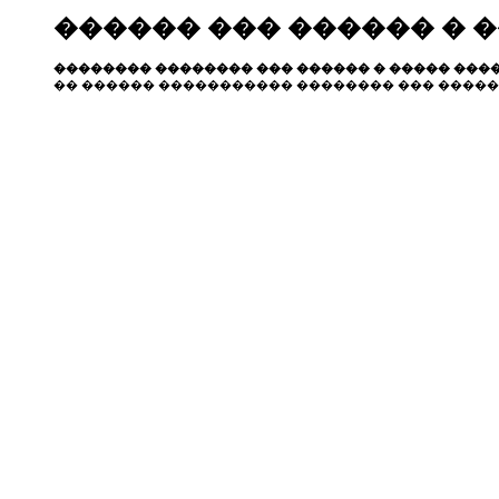
������ ��� ������ � 
�������� �������� ��� ������ � ����� ����
�� ������ ����������� �������� ��� �����