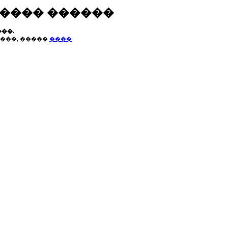
����� ������
��.
���, �����
����