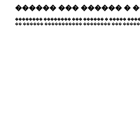
������ ��� ������ � 
�������� �������� ��� ������ � ����� ����
�� ������ ����������� �������� ��� �����