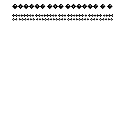
������ ��� ������ � 
�������� �������� ��� ������ � ����� ����
�� ������ ����������� �������� ��� �����