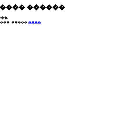
����� ������
��.
���, �����
����