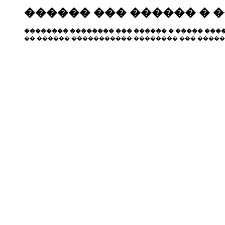
������ ��� ������ � 
�������� �������� ��� ������ � ����� ����
�� ������ ����������� �������� ��� �����