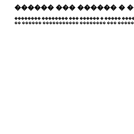
������ ��� ������ � 
�������� �������� ��� ������ � ����� ����
�� ������ ����������� �������� ��� �����