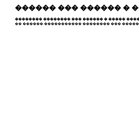
������ ��� ������ � 
�������� �������� ��� ������ � ����� ����
�� ������ ����������� �������� ��� �����