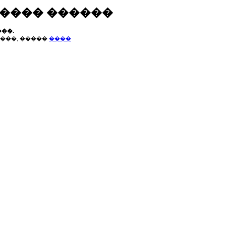
����� ������
��.
���, �����
����