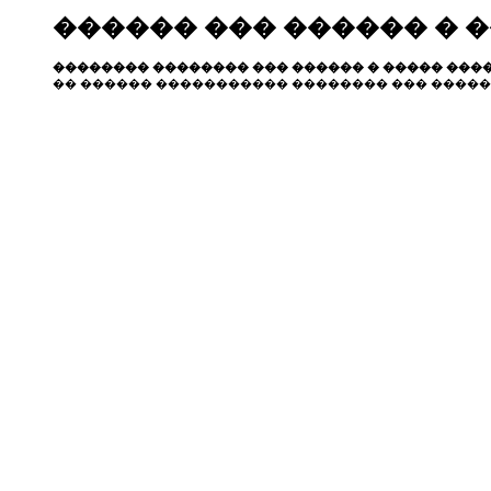
������ ��� ������ � 
�������� �������� ��� ������ � ����� ����
�� ������ ����������� �������� ��� �����