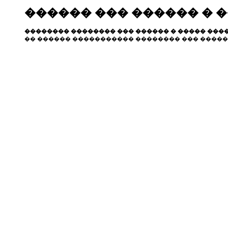
������ ��� ������ � 
�������� �������� ��� ������ � ����� ����
�� ������ ����������� �������� ��� �����