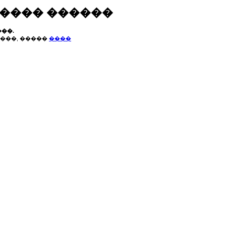
����� ������
��.
���, �����
����