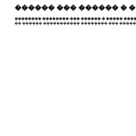
������ ��� ������ � 
�������� �������� ��� ������ � ����� ����
�� ������ ����������� �������� ��� �����