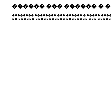
������ ��� ������ � 
�������� �������� ��� ������ � ����� ����
�� ������ ����������� �������� ��� �����