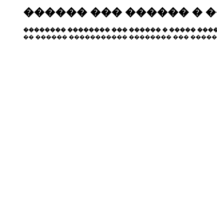
������ ��� ������ � 
�������� �������� ��� ������ � ����� ����
�� ������ ����������� �������� ��� �����