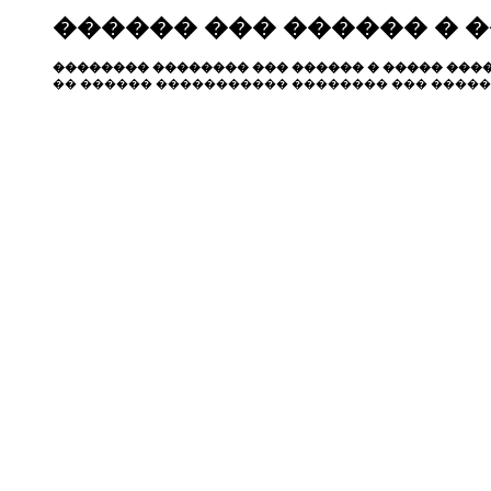
������ ��� ������ � 
�������� �������� ��� ������ � ����� ����
�� ������ ����������� �������� ��� �����