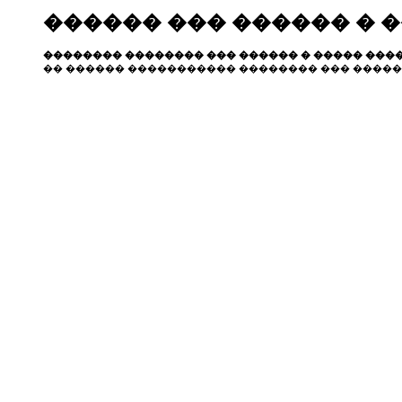
������ ��� ������ � 
�������� �������� ��� ������ � ����� ����
�� ������ ����������� �������� ��� �����