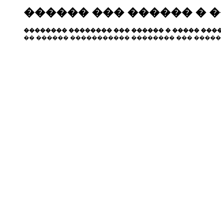
������ ��� ������ � 
�������� �������� ��� ������ � ����� ����
�� ������ ����������� �������� ��� �����