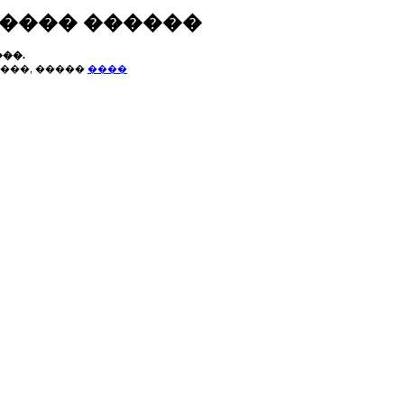
����� ������
��.
���, �����
����