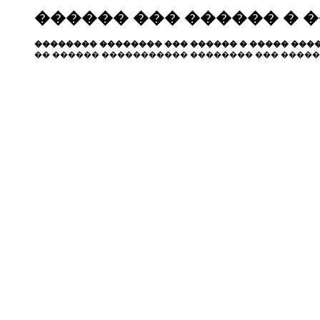
������ ��� ������ � 
�������� �������� ��� ������ � ����� ����
�� ������ ����������� �������� ��� �����