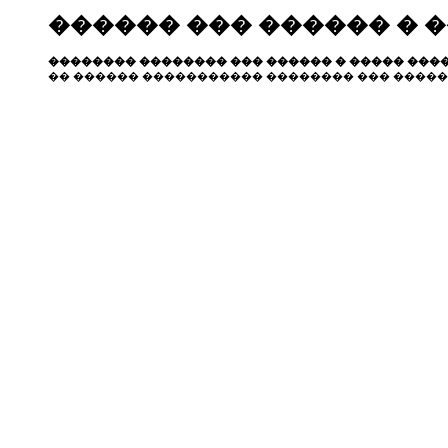
������ ��� ������ � 
�������� �������� ��� ������ � ����� ����
�� ������ ����������� �������� ��� �����