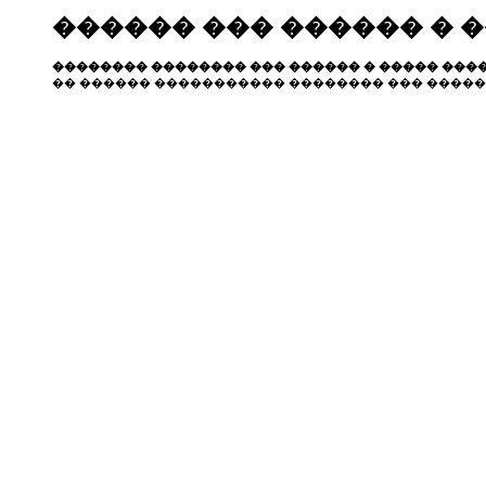
������ ��� ������ � 
�������� �������� ��� ������ � ����� ����
�� ������ ����������� �������� ��� �����