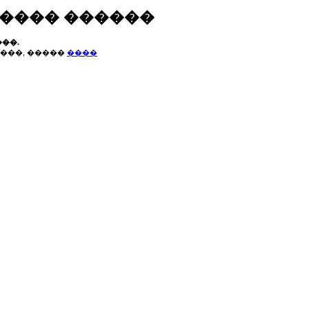
����� ������
��.
���, �����
����