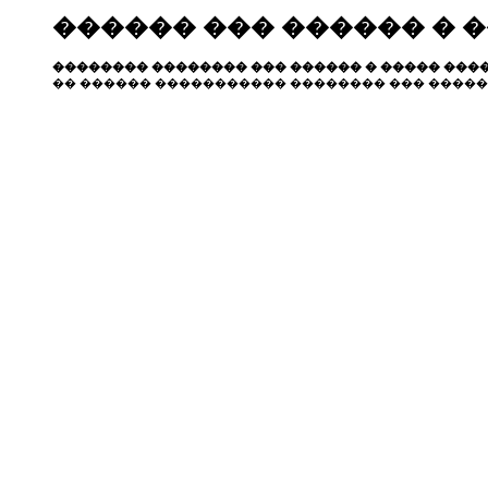
������ ��� ������ � 
�������� �������� ��� ������ � ����� ����
�� ������ ����������� �������� ��� �����