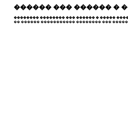
������ ��� ������ � 
�������� �������� ��� ������ � ����� ����
�� ������ ����������� �������� ��� �����