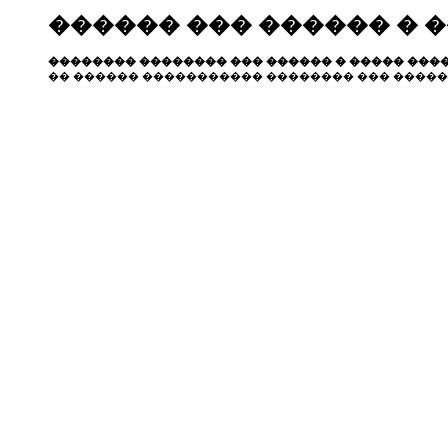
������ ��� ������ � 
�������� �������� ��� ������ � ����� ����
�� ������ ����������� �������� ��� �����