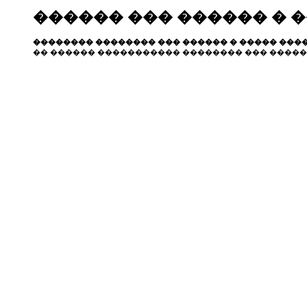
������ ��� ������ � 
�������� �������� ��� ������ � ����� ����
�� ������ ����������� �������� ��� �����