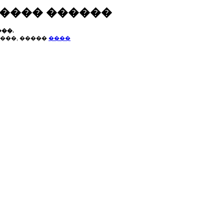
����� ������
��.
���, �����
����