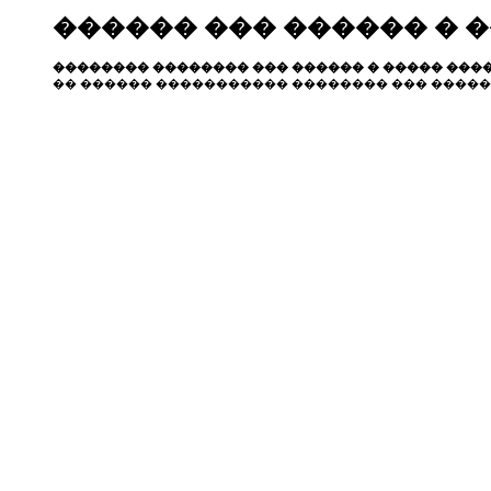
������ ��� ������ � 
�������� �������� ��� ������ � ����� ����
�� ������ ����������� �������� ��� �����