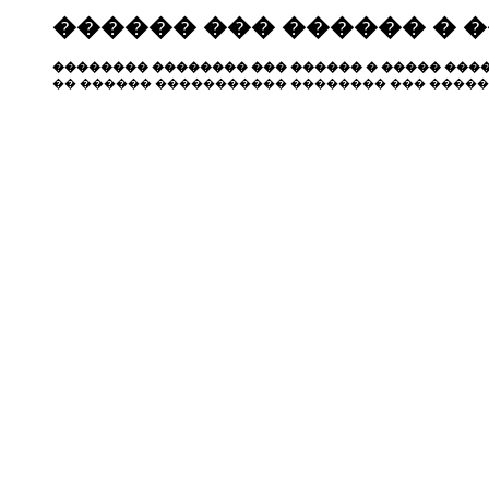
������ ��� ������ � 
�������� �������� ��� ������ � ����� ����
�� ������ ����������� �������� ��� �����