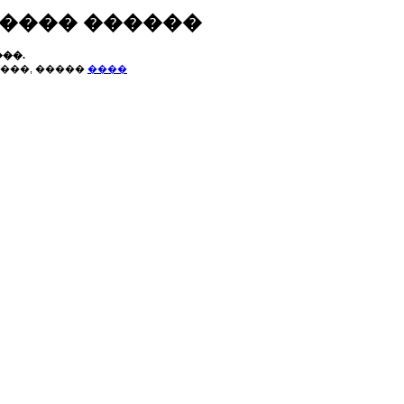
����� ������
��.
���, �����
����