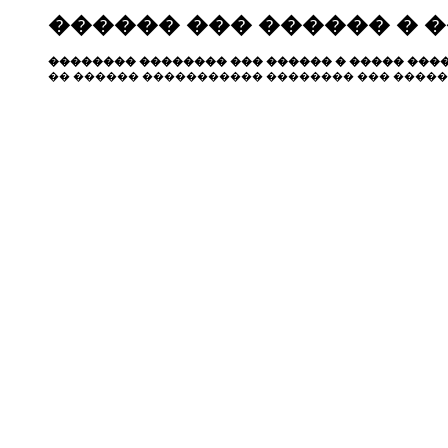
������ ��� ������ � 
�������� �������� ��� ������ � ����� ����
�� ������ ����������� �������� ��� �����