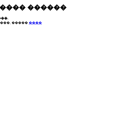
����� ������
��.
���, �����
����