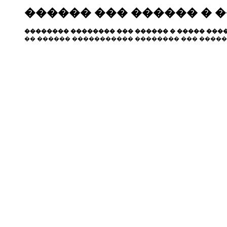
������ ��� ������ � 
�������� �������� ��� ������ � ����� ����
�� ������ ����������� �������� ��� �����