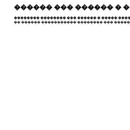
������ ��� ������ � 
�������� �������� ��� ������ � ����� ����
�� ������ ����������� �������� ��� �����