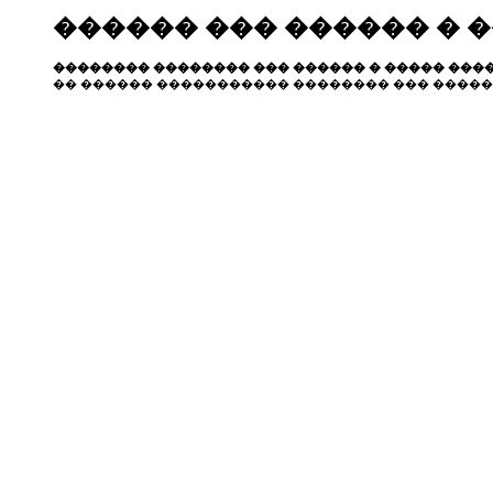
������ ��� ������ � 
�������� �������� ��� ������ � ����� ����
�� ������ ����������� �������� ��� �����