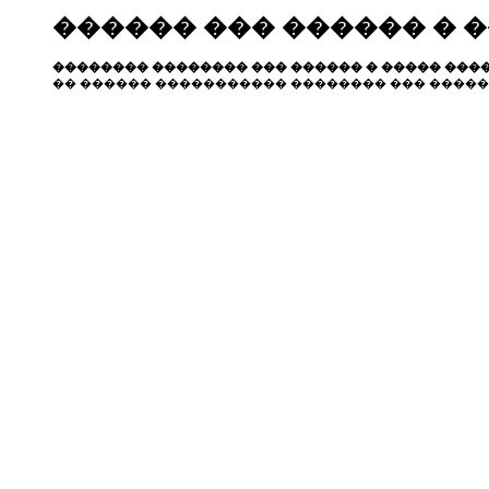
������ ��� ������ � 
�������� �������� ��� ������ � ����� ����
�� ������ ����������� �������� ��� �����