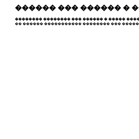
������ ��� ������ � 
�������� �������� ��� ������ � ����� ����
�� ������ ����������� �������� ��� �����