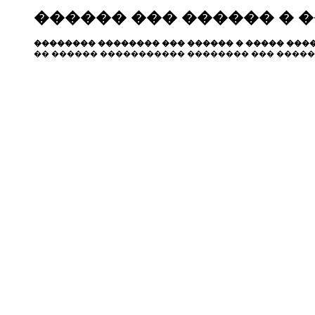
������ ��� ������ � 
�������� �������� ��� ������ � ����� ����
�� ������ ����������� �������� ��� �����