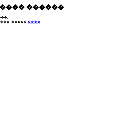
����� ������
��.
���, �����
����