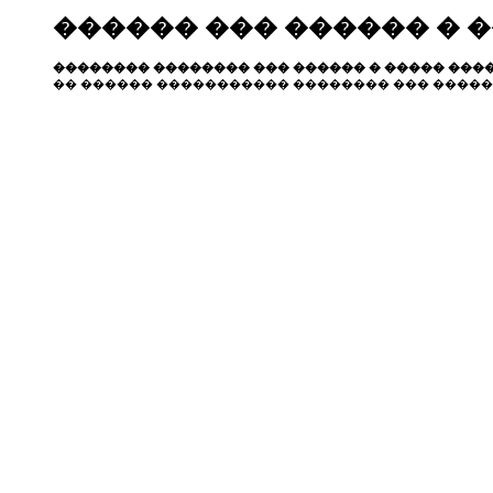
������ ��� ������ � 
�������� �������� ��� ������ � ����� ����
�� ������ ����������� �������� ��� �����