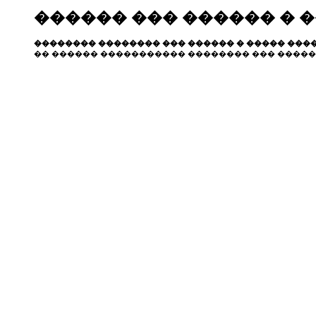
������ ��� ������ � 
�������� �������� ��� ������ � ����� ����
�� ������ ����������� �������� ��� �����