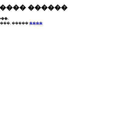
����� ������
��.
���, �����
����