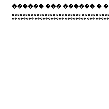
������ ��� ������ � 
�������� �������� ��� ������ � ����� ����
�� ������ ����������� �������� ��� �����