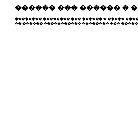
������ ��� ������ � 
�������� �������� ��� ������ � ����� ����
�� ������ ����������� �������� ��� �����