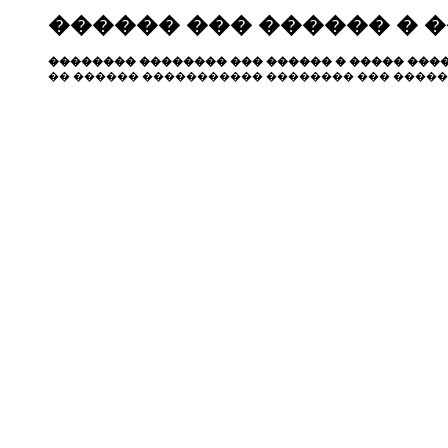
������ ��� ������ � 
�������� �������� ��� ������ � ����� ����
�� ������ ����������� �������� ��� �����