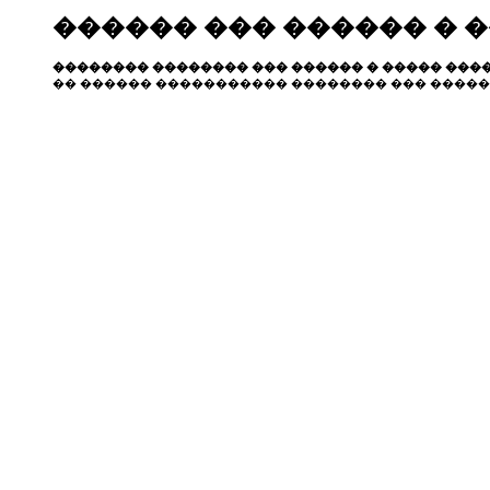
������ ��� ������ � 
�������� �������� ��� ������ � ����� ����
�� ������ ����������� �������� ��� �����