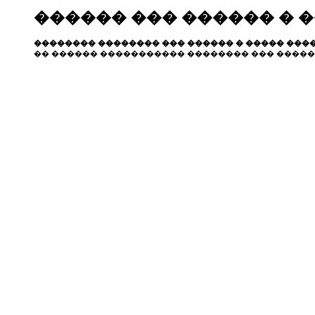
������ ��� ������ � 
�������� �������� ��� ������ � ����� ����
�� ������ ����������� �������� ��� �����