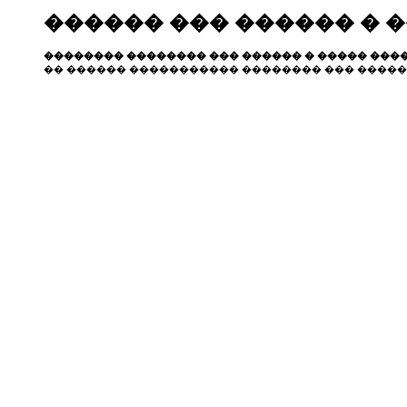
������ ��� ������ � 
�������� �������� ��� ������ � ����� ����
�� ������ ����������� �������� ��� �����