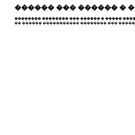
������ ��� ������ � 
�������� �������� ��� ������ � ����� ����
�� ������ ����������� �������� ��� �����