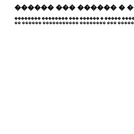
������ ��� ������ � 
�������� �������� ��� ������ � ����� ����
�� ������ ����������� �������� ��� �����