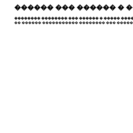
������ ��� ������ � 
�������� �������� ��� ������ � ����� ����
�� ������ ����������� �������� ��� �����