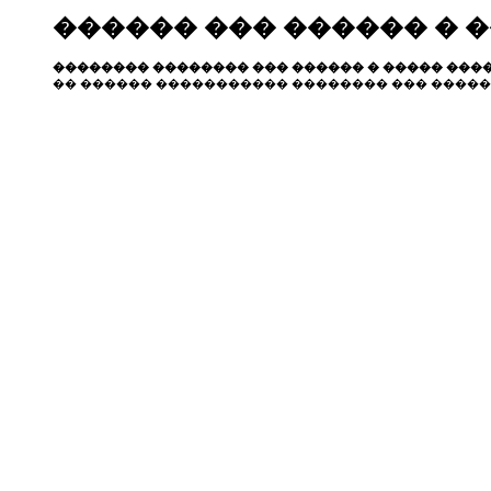
������ ��� ������ � 
�������� �������� ��� ������ � ����� ����
�� ������ ����������� �������� ��� �����