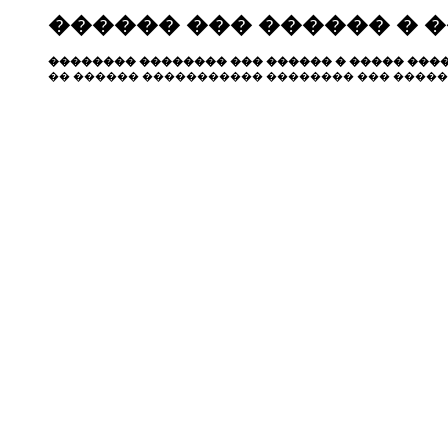
������ ��� ������ � 
�������� �������� ��� ������ � ����� ����
�� ������ ����������� �������� ��� �����