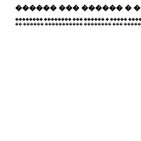
������ ��� ������ � 
�������� �������� ��� ������ � ����� ����
�� ������ ����������� �������� ��� �����