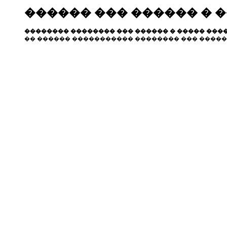
������ ��� ������ � 
�������� �������� ��� ������ � ����� ����
�� ������ ����������� �������� ��� �����