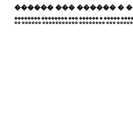
������ ��� ������ � 
�������� �������� ��� ������ � ����� ����
�� ������ ����������� �������� ��� �����